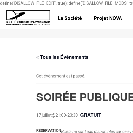
define('DISALLOW_FILE_EDIT', true); define('DISALLOW_FILE_MODS', tr
La Société
Projet NOVA
« Tous les Évènements
Cet évènement est passé.
SOIRÉE PUBLIQU
GRATUIT
17 juillet@21:00
-
23:30
RÉSERVATION
Billets ne sont pas disponibles car ce é