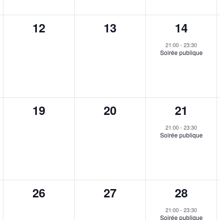
t
0
0
1
12
13
14
,
ent,
évènement,
évènement,
é
21:00
-
23:30
Soirée publique
v
è
n
0
0
1
19
20
21
e
ent,
évènement,
évènement,
é
m
21:00
-
23:30
Soirée publique
v
e
è
n
n
t
0
0
1
26
27
28
e
,
ent,
évènement,
évènement,
é
m
21:00
-
23:30
Soirée publique