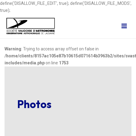
define('DISALLOW_FILE_EDIT', true); define('DISALLOW_FILE_MODS',
true);
Warning
: Trying to access array offset on false in
/home/clients/8157ac105e87b10615d071614b3963b2/sites/svast
includes/media.php
on line
1753
Photos