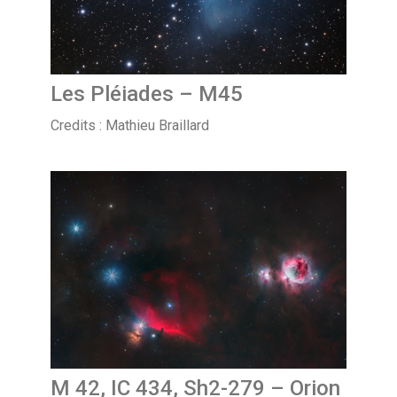
Les Pléiades – M45
Credits : Mathieu Braillard
M 42, IC 434, Sh2-279 – Orion