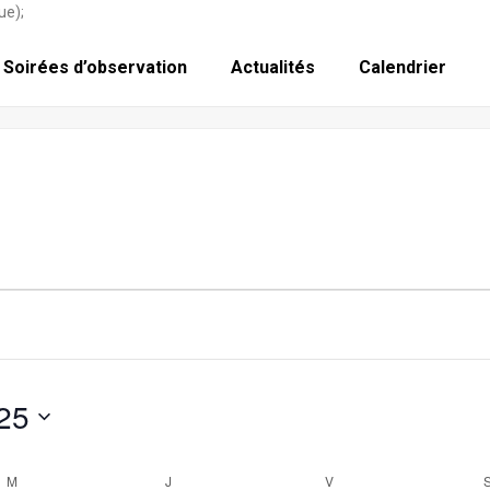
ue);
Soirées d’observation
Actualités
Calendrier
25
M
MERCREDI
J
JEUDI
V
VENDREDI