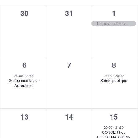
0
0
1
30
31
1
ent,
évènement,
évènement,
é
1er août – observatoire fermé
v
è
n
1
0
1
6
7
8
e
ment,
é
évènement,
é
m
20:00
-
22:00
21:00
-
23:00
Soirée membres –
Soirée publique
v
v
e
Astrophoto I
è
è
n
n
n
t
0
0
1
13
14
15
e
e
,
ent,
évènement,
évènement,
é
m
m
20:00
-
21:30
CONCERT du
v
e
e
CHLOE MARSIGNY