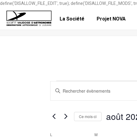
define('DISALLOW_FILE_EDIT', true); define('DISALLOW_FILE_MODS', tr
La Société
Projet NOVA
ÉVÈNEMENTS
ÉVÈNEMENTS
R
Saisir
mot-
E
clé.
C
Rechercher
août 20
Ce mois-ci
Évènements
H
par
Sélectionnez
mot-
E
une
L
LUNDI
M
MARDI