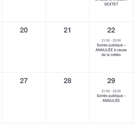
SEXTET
è
n
n
n
t
t
0
0
1
20
21
22
e
,
,
ent,
évènement,
évènement,
é
m
21:00
-
23:00
Soirée publique –
v
e
ANNULÉE à cause
de la météo
è
n
n
t
0
0
1
27
28
29
e
,
ent,
évènement,
évènement,
é
m
21:00
-
23:00
Soirée publique –
v
e
ANNULÉE
è
n
n
t
e
,