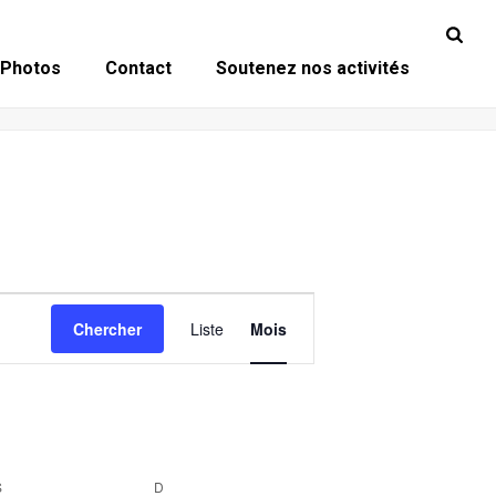
Photos
Contact
Soutenez nos activités
N
Chercher
Liste
Mois
A
V
I
G
A
S
SAMEDI
D
DIMANCHE