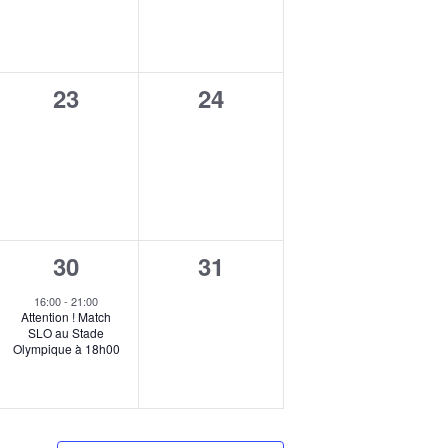
E
n
M
t
E
0
0
23
24
N
,
évènement,
évènement,
T
1
0
30
31
é
évènement,
16:00
-
21:00
Attention ! Match
v
SLO au Stade
Olympique à 18h00
è
n
e