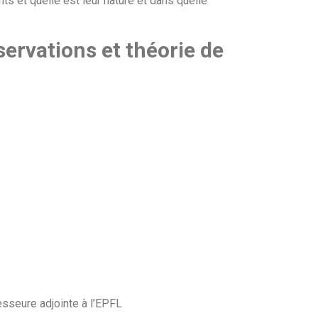
s et quelle est leur nature et dans quelle
rvations et théorie de
esseure adjointe à l’EPFL