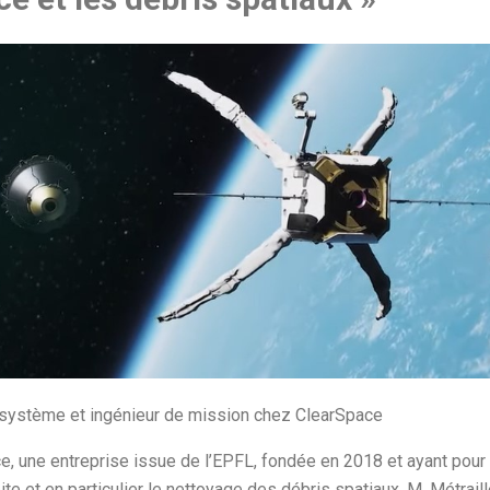
r système et ingénieur de mission chez ClearSpace
e, une entreprise issue de l’EPFL, fondée en 2018 et ayant pour
e et en particulier le nettoyage des débris spatiaux. M. Métraill