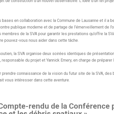
jet de construction d’un nouvel observatoire. L’idée d’un tel proj
s bases en collaboration avec la Commune de Lausanne et il a b
encontre publique moderne et de partage de l’émerveillement de l’o
es membres de la SVA pour garantir les prestations qu’offre la S
tre pouvez-vous nous aider dans cette tâche.
 soutien, la SVA organise deux soirées identiques de présentatio
responsable du projet et Yannick Emery, en charge de préparer 
prendre connaissance de la vision du futur site de la SVA, des b
ait vous intéresser dans cette aventure.
ompte-rendu de la Conférence p
ace et les débris spatiaux »