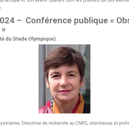
dynamique et son avenir. Quelles sont les preuves de ces élément
.
024 – Conférence publique « Obse
 »
ôté du Stade Olympique)
hysicienne, Directrice de recherche au CNRS, chercheuse et prof