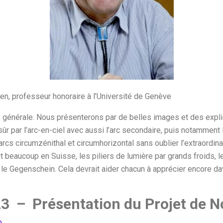
ien, professeur honoraire à l’Université de Genève
ie générale. Nous présenterons par de belles images et des exp
 par l’arc-en-ciel avec aussi l’arc secondaire, puis notamment l
 arcs circumzénithal et circumhorizontal sans oublier l’extraordinair
it beaucoup en Suisse, les piliers de lumière par grands froids, 
t le Gegenschein. Cela devrait aider chacun à apprécier encore d
3 – Présentation du Projet de N