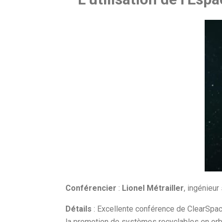
Conférencier
:
Lionel Métrailler
, ingénieu
Détails
: Excellente conférence de ClearSpac
la promotion de systèmes recyclables en orbit